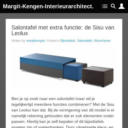
Margit-Kengen-Interieurarchitect.
05
Salontafel met extra functie: de Sisu van
Leolux
ug
014
Written by
margitkengen
. Posted in
Bijzettafels
,
Salontafels
,
Woonkamer
Ben je op zoek naar een salontafel maar wil je
tegelijkertijd meerdere functies combineren? Met de Sisu
van Leolux kan dat. Bij de vormgeving van dit model is er
namelijk rekening gehouden dat er ook elementen onder
passen. Hierbij kan je zelf bepalen of dit bijzettafels
moeten zijn of voetenbanken. Door uitgebreide kleur- en