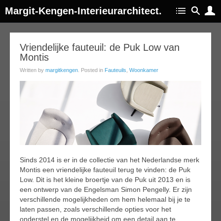
Margit-Kengen-Interieurarchitect.
02
Vriendelijke fauteuil: de Puk Low van
Montis
ar
016
Written by
margitkengen
. Posted in
Fauteuils
,
Woonkamer
Sinds 2014 is er in de collectie van het Nederlandse merk
Montis een vriendelijke fauteuil terug te vinden: de Puk
Low. Dit is het kleine broertje van de Puk uit 2013 en is
een ontwerp van de Engelsman Simon Pengelly. Er zijn
verschillende mogelijkheden om hem helemaal bij je te
laten passen, zoals verschillende opties voor het
onderstel en de mogelijkheid om een detail aan te