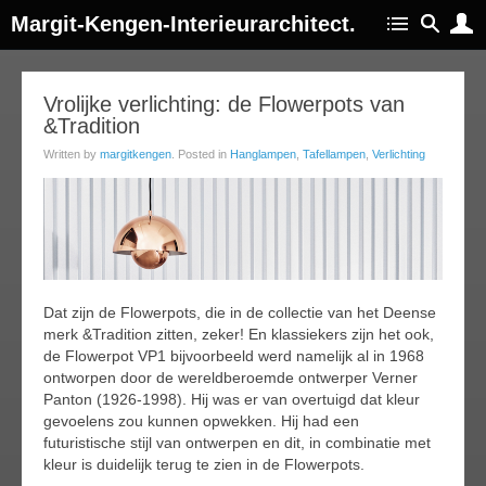
Margit-Kengen-Interieurarchitect.
21
Vrolijke verlichting: de Flowerpots van
&Tradition
ug
015
Written by
margitkengen
. Posted in
Hanglampen
,
Tafellampen
,
Verlichting
Dat zijn de Flowerpots, die in de collectie van het Deense
merk &Tradition zitten, zeker! En klassiekers zijn het ook,
de Flowerpot VP1 bijvoorbeeld werd namelijk al in 1968
ontworpen door de wereldberoemde ontwerper Verner
Panton (1926-1998). Hij was er van overtuigd dat kleur
gevoelens zou kunnen opwekken. Hij had een
futuristische stijl van ontwerpen en dit, in combinatie met
kleur is duidelijk terug te zien in de Flowerpots.