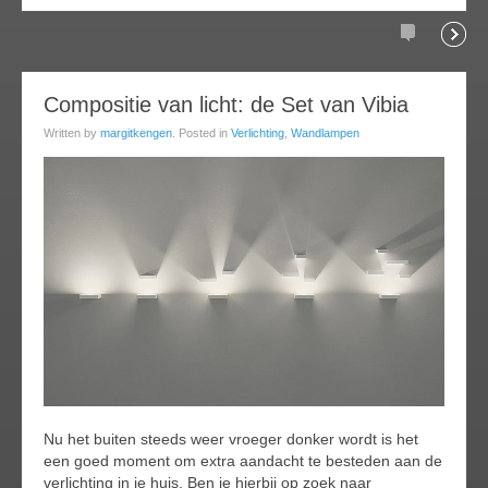
Comments
Readi
14
Compositie van licht: de Set van Vibia
oct
Written by
margitkengen
. Posted in
Verlichting
,
Wandlampen
014
Nu het buiten steeds weer vroeger donker wordt is het
een goed moment om extra aandacht te besteden aan de
verlichting in je huis. Ben je hierbij op zoek naar