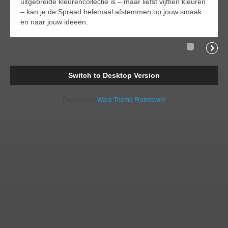
uitgebreide kleurencollectie is – maar liefst vijftien kleuren
– kan je de Spread helemaal afstemmen op jouw smaak
en naar jouw ideeën.
Comments
Readi
Switch to Desktop Version
Powered by
Warp Theme Framework