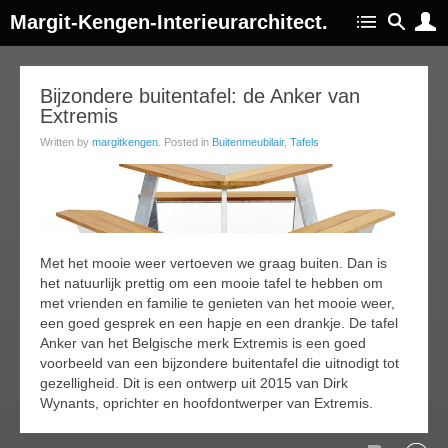
Margit-Kengen-Interieurarchitect.
12
Bijzondere buitentafel: de Anker van
Extremis
jun
015
Written by
margitkengen
. Posted in
Buitenmeubilair
,
Tafels
Met het mooie weer vertoeven we graag buiten. Dan is
het natuurlijk prettig om een mooie tafel te hebben om
met vrienden en familie te genieten van het mooie weer,
een goed gesprek en een hapje en een drankje. De tafel
Anker van het Belgische merk Extremis is een goed
voorbeeld van een bijzondere buitentafel die uitnodigt tot
gezelligheid. Dit is een ontwerp uit 2015 van Dirk
Wynants, oprichter en hoofdontwerper van Extremis.