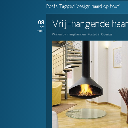
Posts Tagged ‘design haard op hout’
08
Vrij-hangende haa
oct
2013
Written by
margitkengen
. Posted in
Overige