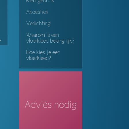
Kleurgebruik
Akoestiek
Verlichting
Waarom is een
2
Continue
vloerkleed belangrijk?
ing
Hoe kies je een
vloerkleed?
Advies nodig