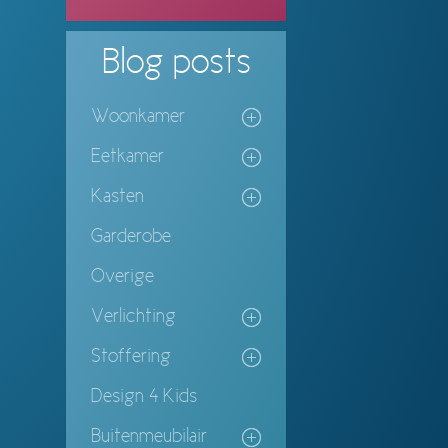
Blog
posts
Woonkamer
Eetkamer
Kasten
Garderobe
Overige
Verlichting
Stoffering
Design 4 Kids
Buitenmeubilair