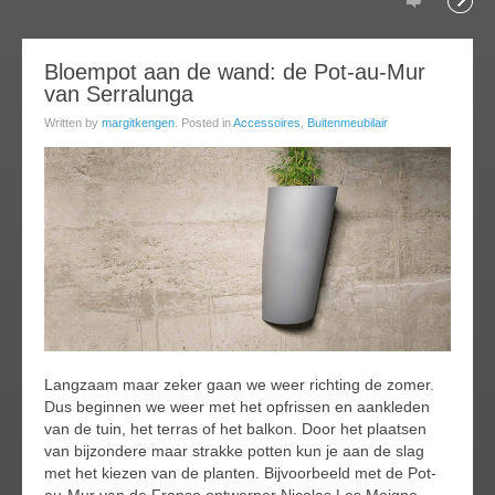
Comments
Readi
17
Bloempot aan de wand: de Pot-au-Mur
van Serralunga
ar
015
Written by
margitkengen
. Posted in
Accessoires
,
Buitenmeubilair
Langzaam maar zeker gaan we weer richting de zomer.
Dus beginnen we weer met het opfrissen en aankleden
van de tuin, het terras of het balkon. Door het plaatsen
van bijzondere maar strakke potten kun je aan de slag
met het kiezen van de planten. Bijvoorbeeld met de Pot-
au-Mur van de Franse ontwerper Nicolas Les Moigne