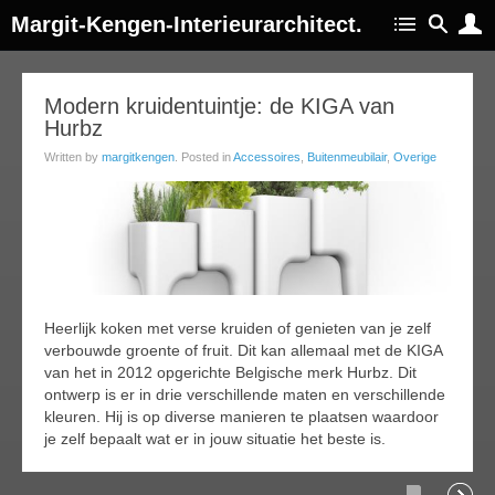
Margit-Kengen-Interieurarchitect.
10
Modern kruidentuintje: de KIGA van
Hurbz
jun
016
Written by
margitkengen
. Posted in
Accessoires
,
Buitenmeubilair
,
Overige
Heerlijk koken met verse kruiden of genieten van je zelf
verbouwde groente of fruit. Dit kan allemaal met de KIGA
van het in 2012 opgerichte Belgische merk Hurbz. Dit
ontwerp is er in drie verschillende maten en verschillende
kleuren. Hij is op diverse manieren te plaatsen waardoor
je zelf bepaalt wat er in jouw situatie het beste is.