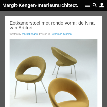
Margit-Kengen-Interieurarchitect.
06
Eetkamerstoel met ronde vorm: de Nina
van Artifort
oct
013
Written by
margitkengen
. Posted in
Eetkamer
,
Stoelen