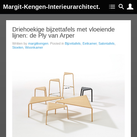
Margit-Kengen-Interieurarchitect.
09
Driehoekige bijzettafels met vloeiende
lijnen: de Ply van Arper
ov
013
Written by
margitkengen
. Posted in
Bijzettafels
,
Eetkamer
,
Salontafels
,
Stoelen
,
Woonkamer