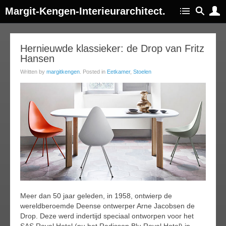
Margit-Kengen-Interieurarchitect.
03
Hernieuwde klassieker: de Drop van Fritz
Hansen
ep
014
Written by
margitkengen
. Posted in
Eetkamer
,
Stoelen
Meer dan 50 jaar geleden, in 1958, ontwierp de
wereldberoemde Deense ontwerper Arne Jacobsen de
Drop. Deze werd indertijd speciaal ontworpen voor het
SAS Royal Hotel (nu het Radisson Blu Royal Hotel) in