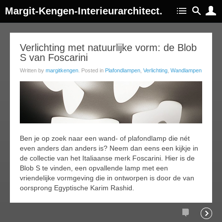
Margit-Kengen-Interieurarchitect.
15
Verlichting met natuurlijke vorm: de Blob
S van Foscarini
oct
015
Written by
margitkengen
. Posted in
Plafondlampen
,
Verlichting
,
Wandlampen
Ben je op zoek naar een wand- of plafondlamp die nét
even anders dan anders is? Neem dan eens een kijkje in
de collectie van het Italiaanse merk Foscarini. Hier is de
Blob S te vinden, een opvallende lamp met een
vriendelijke vormgeving die in ontworpen is door de van
oorsprong Egyptische Karim Rashid.