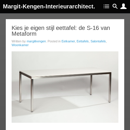
Margit-Kengen-Interieurarchitect.
26
Kies je eigen stijl eettafel: de S-16 van
Metaform
oct
013
Written by
margitkengen
. Posted in
Eetkamer
,
Eettafels
,
Salontafels
,
Woonkamer