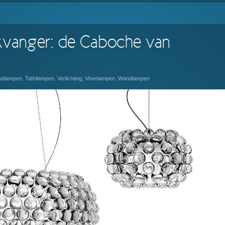
kvanger: de Caboche van
ondlampen
,
Tafellampen
,
Verlichting
,
Vloerlampen
,
Wandlampen