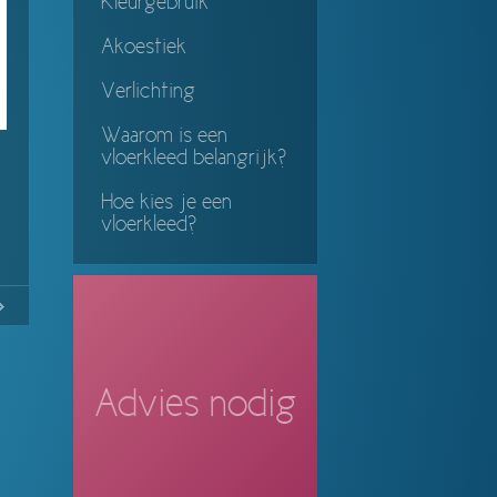
Kleurgebruik
Akoestiek
Verlichting
Waarom is een
vloerkleed belangrijk?
Hoe kies je een
vloerkleed?
g
No
Continue
ing
Advies nodig