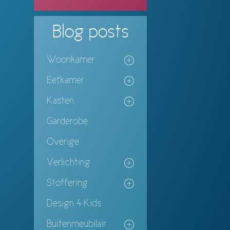
Blog
posts
Woonkamer
Eetkamer
Kasten
Garderobe
Overige
Verlichting
Stoffering
Design 4 Kids
Buitenmeubilair