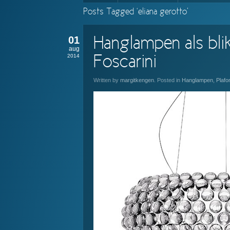
Posts Tagged ‘eliana gerotto’
01
Hanglampen als bli
aug
2014
Foscarini
Written by
margitkengen
. Posted in
Hanglampen
,
Plaf