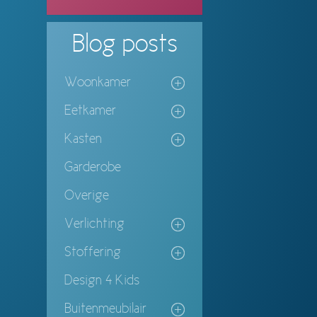
Blog
posts
Woonkamer
Eetkamer
Kasten
Garderobe
Overige
Verlichting
Stoffering
Design 4 Kids
Buitenmeubilair