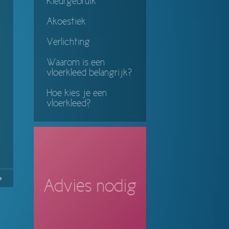
Kleurgebruik
Akoestiek
Verlichting
Waarom is een
vloerkleed belangrijk?
Hoe kies je een
vloerkleed?
1
Continue
Advies nodig
ing