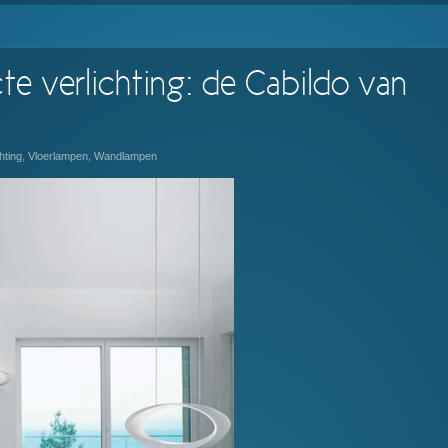
cte verlichting: de Cabildo van
hting
,
Vloerlampen
,
Wandlampen