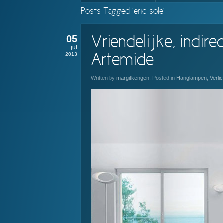
Posts Tagged ‘eric sole’
05
Vriendelijke, indire
jul
2013
Artemide
Written by
margitkengen
. Posted in
Hanglampen
,
Verlic