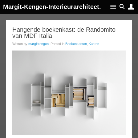
Margit-Kengen-Interieurarchitect.
21
Hangende boekenkast: de Randomito
van MDF Italia
ov
013
Written by
margitkengen
. Posted in
Boekenkasten
,
Kasten