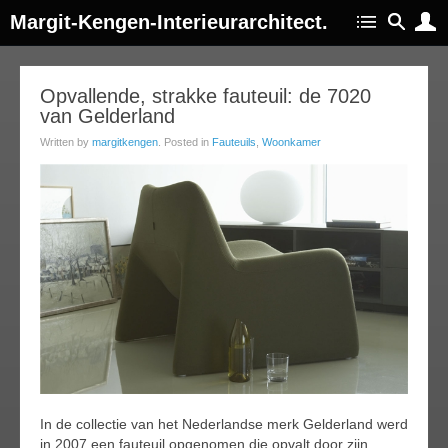
Margit-Kengen-Interieurarchitect.
05
Opvallende, strakke fauteuil: de 7020
van Gelderland
ov
013
Written by
margitkengen
. Posted in
Fauteuils
,
Woonkamer
In de collectie van het Nederlandse merk Gelderland werd
in 2007 een fauteuil opgenomen die opvalt door zijn