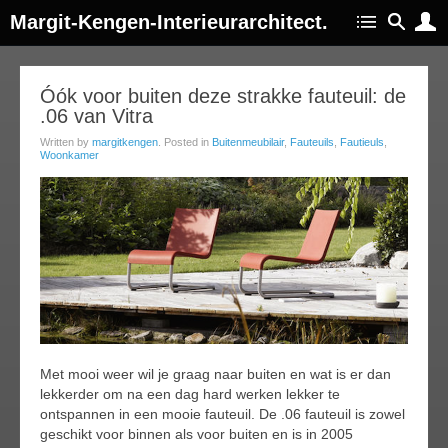
Margit-Kengen-Interieurarchitect.
07
Óók voor buiten deze strakke fauteuil: de
.06 van Vitra
jul
014
Written by
margitkengen
. Posted in
Buitenmeubilair
,
Fauteuils
,
Fautieuls
,
Woonkamer
Met mooi weer wil je graag naar buiten en wat is er dan
lekkerder om na een dag hard werken lekker te
ontspannen in een mooie fauteuil. De .06 fauteuil is zowel
geschikt voor binnen als voor buiten en is in 2005