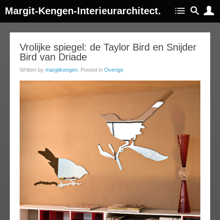
Margit-Kengen-Interieurarchitect.
13
Vrolijke spiegel: de Taylor Bird en Snijder
Bird van Driade
jul
013
Written by
margitkengen
. Posted in
Overige