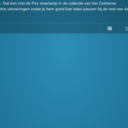
ijn. Dat kan met de Fez vloerlamp in de collectie van het Zwitserse
n drie uitvoeringen zodat je hem goed kan laten passen bij de rest van d
Comments
Read