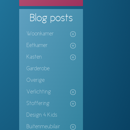
Blog
posts
Woonkamer
Eetkamer
Kasten
Garderobe
Overige
Verlichting
Stoffering
Design 4 Kids
Buitenmeubilair