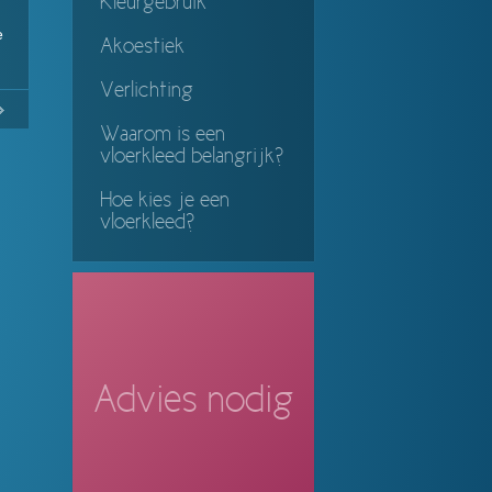
Kleurgebruik
e
Akoestiek
Verlichting
No
Continue
Waarom is een
ing
vloerkleed belangrijk?
Hoe kies je een
vloerkleed?
Advies nodig