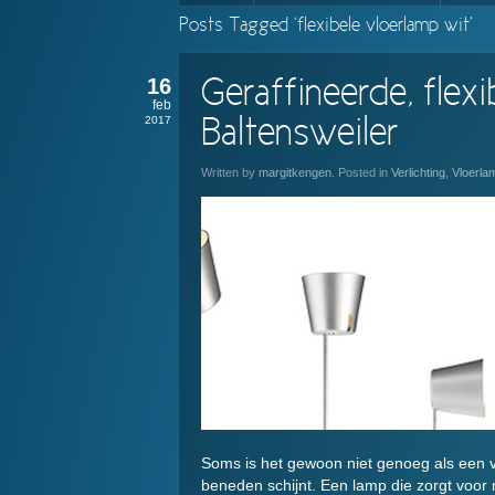
Posts Tagged ‘flexibele vloerlamp wit’
16
Geraffineerde, flex
feb
2017
Baltensweiler
Written by
margitkengen
. Posted in
Verlichting
,
Vloerla
Soms is het gewoon niet genoeg als een v
beneden schijnt. Een lamp die zorgt voor m