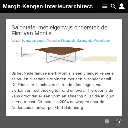
Margit-Kengen-Interieurarchitect.
12
Salontafel met eigenwijs onderstel: de
Flint van Montis
oct
015
Written by
margitkengen
. Posted in
Bijzettafels
,
Salontafels
,
Woonkamer
Bij het Nederlandse merk Montis is een vriendelijke serie
salon- en bijzettafels te vinden met een bijzonder detail.
De Flint is er in acht verschillende afmetingen, van
vierkant en rechthoekig tot rond en ovaal. Hierdoor is de
kans groot dat er een vorm en afmeting bij zit die in jouw
interieur past. Dit model is 2004 ontworpen door de
Nederlandse ontwerper Gert Batenburg.