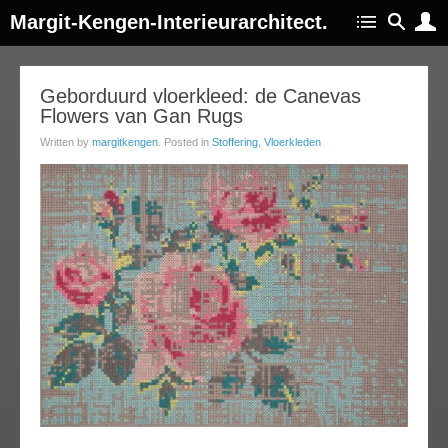
Margit-Kengen-Interieurarchitect.
31
Geborduurd vloerkleed: de Canevas
Flowers van Gan Rugs
oct
013
Written by
margitkengen
. Posted in
Stoffering
,
Vloerkleden