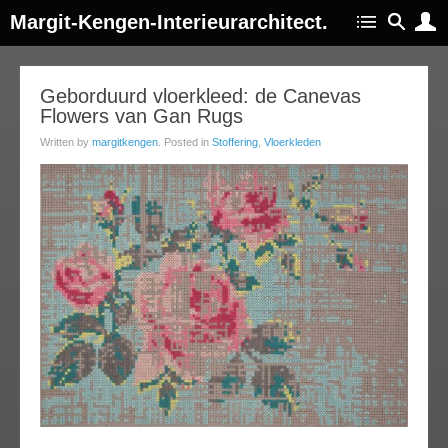
Margit-Kengen-Interieurarchitect.
31
Geborduurd vloerkleed: de Canevas
Flowers van Gan Rugs
oct
013
Written by
margitkengen
. Posted in
Stoffering
,
Vloerkleden