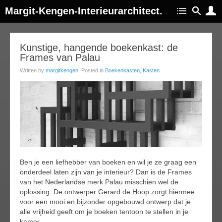
Margit-Kengen-Interieurarchitect.
01
Kunstige, hangende boekenkast: de
Frames van Palau
feb
017
Written by
margitkengen
. Posted in
Boekenkasten
,
Kasten
Ben je een liefhebber van boeken en wil je ze graag een
onderdeel laten zijn van je interieur? Dan is de Frames
van het Nederlandse merk Palau misschien wel de
oplossing. De ontwerper Gerard de Hoop zorgt hiermee
voor een mooi en bijzonder opgebouwd ontwerp dat je
alle vrijheid geeft om je boeken tentoon te stellen in je
kamer.