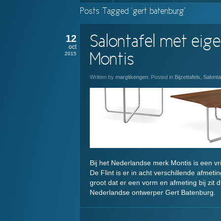
Posts Tagged ‘gert batenburg’
12
Salontafel met eige
oct
2015
Montis
Written by
margitkengen
. Posted in
Bijzettafels
,
Salonta
Bij het Nederlandse merk Montis is een vrie
De Flint is er in acht verschillende afmet
groot dat er een vorm en afmeting bij zit 
Nederlandse ontwerper Gert Batenburg.