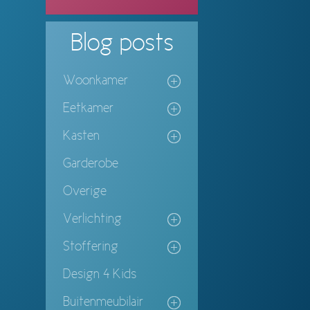
Blog
posts
Woonkamer
Eetkamer
Kasten
Garderobe
Overige
Verlichting
Stoffering
Design 4 Kids
Buitenmeubilair