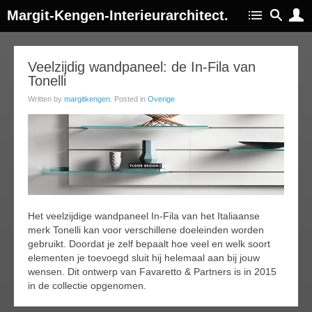
Margit-Kengen-Interieurarchitect.
26
Veelzijdig wandpaneel: de In-Fila van
Tonelli
ay
015
Written by
margitkengen
. Posted in
Overige
Het veelzijdige wandpaneel In-Fila van het Italiaanse
merk Tonelli kan voor verschillene doeleinden worden
gebruikt. Doordat je zelf bepaalt hoe veel en welk soort
elementen je toevoegd sluit hij helemaal aan bij jouw
wensen. Dit ontwerp van Favaretto & Partners is in 2015
in de collectie opgenomen.