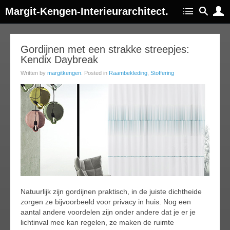
Margit-Kengen-Interieurarchitect.
10
Gordijnen met een strakke streepjes:
Kendix Daybreak
apr
015
Written by
margitkengen
. Posted in
Raambekleding
,
Stoffering
Natuurlijk zijn gordijnen praktisch, in de juiste dichtheide
zorgen ze bijvoorbeeld voor privacy in huis. Nog een
aantal andere voordelen zijn onder andere dat je er je
lichtinval mee kan regelen, ze maken de ruimte