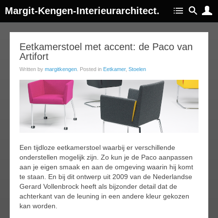
Margit-Kengen-Interieurarchitect.
16
Eetkamerstoel met accent: de Paco van
Artifort
ov
015
Written by
margitkengen
. Posted in
Eetkamer
,
Stoelen
Een tijdloze eetkamerstoel waarbij er verschillende
onderstellen mogelijk zijn. Zo kun je de Paco aanpassen
aan je eigen smaak en aan de omgeving waarin hij komt
te staan. En bij dit ontwerp uit 2009 van de Nederlandse
Gerard Vollenbrock heeft als bijzonder detail dat de
achterkant van de leuning in een andere kleur gekozen
kan worden.