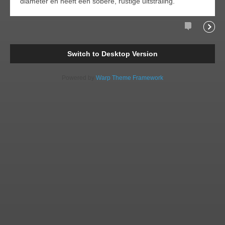
diameter en heeft een sobere, rustige uitstraling.
Comments
Readi
Switch to Desktop Version
Powered by
Warp Theme Framework