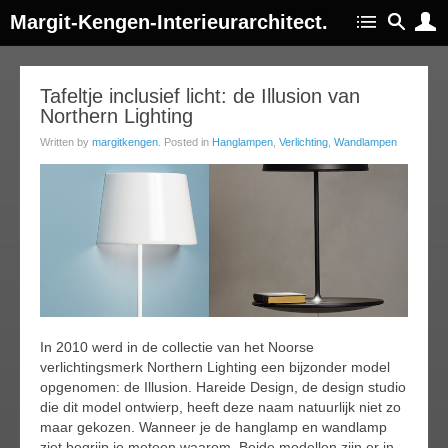
Margit-Kengen-Interieurarchitect.
18
Tafeltje inclusief licht: de Illusion van
Northern Lighting
feb
016
Written by
margitkengen
. Posted in
Hanglampen
,
Verlichting
,
Wandlampen
In 2010 werd in de collectie van het Noorse
verlichtingsmerk Northern Lighting een bijzonder model
opgenomen: de Illusion. Hareide Design, de design studio
die dit model ontwierp, heeft deze naam natuurlijk niet zo
maar gekozen. Wanneer je de hanglamp en wandlamp
ziet begrijp je meteen waarom. Beide modellen zijn er in