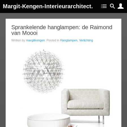
Margit-Kengen-Interieurarchitect.
22
Sprankelende hanglampen: de Raimond
van Moooi
jan
014
Written by
margitkengen
. Posted in
Hanglampen
,
Verlichting