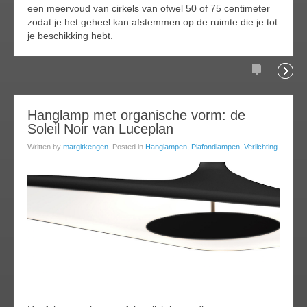
een meervoud van cirkels van ofwel 50 of 75 centimeter
zodat je het geheel kan afstemmen op de ruimte die je tot
je beschikking hebt.
Comments
Readi
21
Hanglamp met organische vorm: de
Soleil Noir van Luceplan
oct
016
Written by
margitkengen
. Posted in
Hanglampen
,
Plafondlampen
,
Verlichting