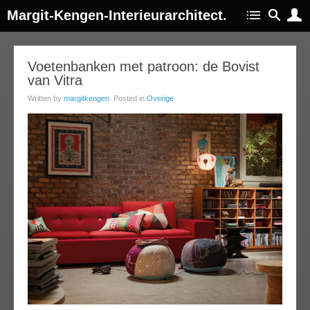
Margit-Kengen-Interieurarchitect.
25
Voetenbanken met patroon: de Bovist
van Vitra
jan
014
Written by
margitkengen
. Posted in
Overige