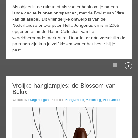
Als object in de ruimte of als voetenbank om je na een
lange dag te kunnen ontspannen, met de Bovist van Vitra
kan dit allebei. Dit vriendelijke ontwerp is van de
Nederlandse ontwerpster Hella Jongerius en is in 2005
opgenomen in de Home Collection van het
wereldberoemde merk Vitra. Doordat er drie verschillende
patronen zijn kun je zelf kiezen wat er het beste bij je
past.
Comments
Readi
24
Vrolijke hanglampjes: de Blossom van
Belux
oct
013
Written by
margitkengen
. Posted in
Hanglampen
,
Verlichting
,
Vloerlampen