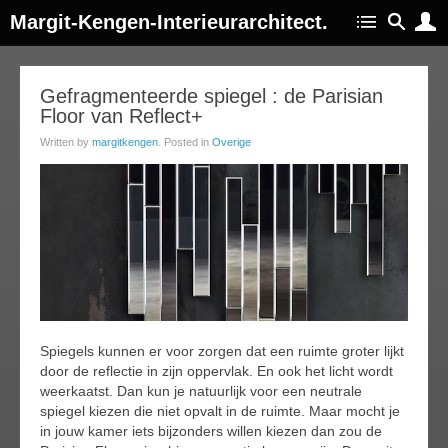
Margit-Kengen-Interieurarchitect.
05
Gefragmenteerde spiegel : de Parisian
Floor van Reflect+
ar
015
Written by
margitkengen
. Posted in
Overige
Spiegels kunnen er voor zorgen dat een ruimte groter lijkt
door de reflectie in zijn oppervlak. En ook het licht wordt
weerkaatst. Dan kun je natuurlijk voor een neutrale
spiegel kiezen die niet opvalt in de ruimte. Maar mocht je
in jouw kamer iets bijzonders willen kiezen dan zou de