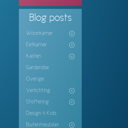
Blog
posts
Woonkamer
Eetkamer
Kasten
Garderobe
Overige
Verlichting
Stoffering
Design 4 Kids
Buitenmeubilair