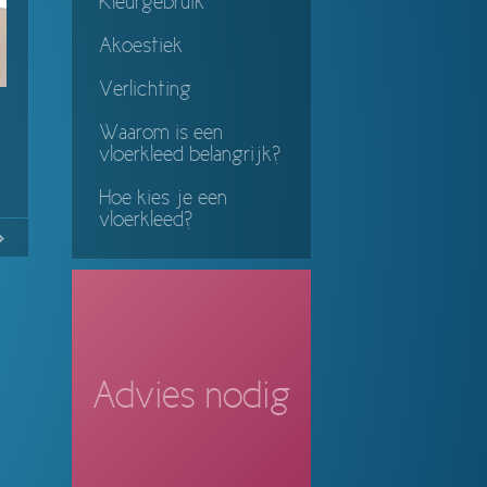
Kleurgebruik
Akoestiek
Verlichting
Waarom is een
vloerkleed belangrijk?
Hoe kies je een
vloerkleed?
32
Continue
ing
Advies nodig