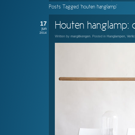
Posts Tagged ‘houten hanglamp’
17
Houten hanglamp: d
jun
2014
Written by
margitkengen
. Posted in
Hanglampen
,
Verlic