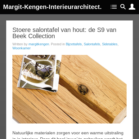
Margit-Kengen-Interieurarchitect.
01
Stoere salontafel van hout: de S9 van
Beek Collection
jun
014
Written by
margitkengen
. Posted in
Bijzettafels
,
Salontafels
,
Sidetables
,
Woonkamer
Natuurlijke materialen zorgen voor een warme uitstraling
in je interieur. Door dit heel ‘puur’ te gebruiken wordt het