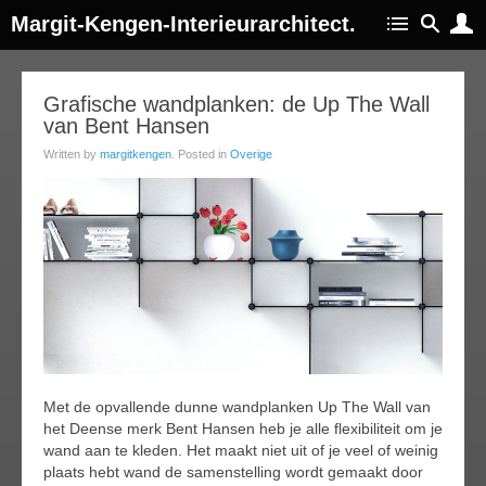
Margit-Kengen-Interieurarchitect.
22
Grafische wandplanken: de Up The Wall
van Bent Hansen
ar
016
Written by
margitkengen
. Posted in
Overige
Met de opvallende dunne wandplanken Up The Wall van
het Deense merk Bent Hansen heb je alle flexibiliteit om je
wand aan te kleden. Het maakt niet uit of je veel of weinig
plaats hebt wand de samenstelling wordt gemaakt door