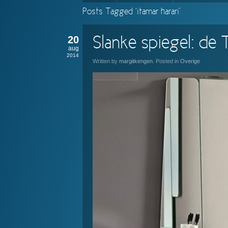
Posts Tagged ‘itamar harari’
20
Slanke spiegel: de 
aug
2014
Written by
margitkengen
. Posted in
Overige