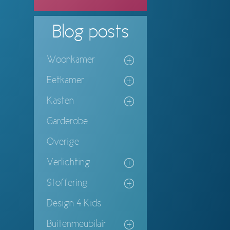
Blog
posts
Woonkamer
Eetkamer
Kasten
Garderobe
Overige
Verlichting
Stoffering
Design 4 Kids
Buitenmeubilair