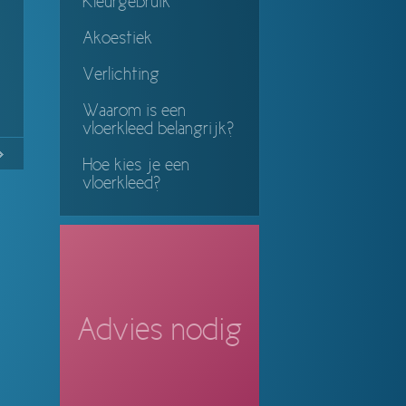
Kleurgebruik
Akoestiek
Verlichting
Waarom is een
vloerkleed belangrijk?
No
Continue
Hoe kies je een
vloerkleed?
ing
Advies nodig