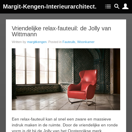
Margit-Kengen-Interieurarchitect.
26
Vriendelijke relax-fauteuil: de Jolly van
Wittmann
ov
013
Written by
margitkengen
. Posted in
Fauteuils
,
Woonkamer
Een relax-fauteuil kan al snel een zware en massieve
indruk maken in de ruimte. Door de vriendelijke en ronde
vorm is dit bij de Jolly van het Oostenrijkse merk