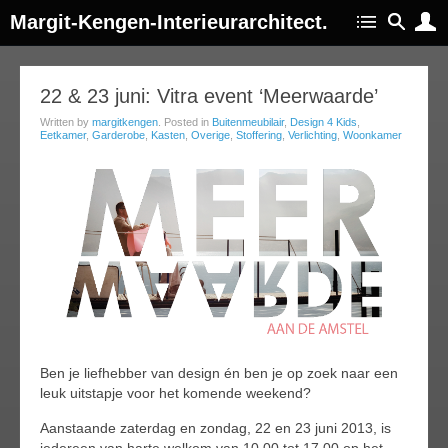
Margit-Kengen-Interieurarchitect.
20
22 & 23 juni: Vitra event ‘Meerwaarde’
jun
Written by
margitkengen
. Posted in
Buitenmeubilair
,
Design 4 Kids
,
013
Eetkamer
,
Garderobe
,
Kasten
,
Overige
,
Stoffering
,
Verlichting
,
Woonkamer
Ben je liefhebber van design én ben je op zoek naar een
leuk uitstapje voor het komende weekend?
Aanstaande zaterdag en zondag, 22 en 23 juni 2013, is
iedereen van harte welkom van 10.00 tot 17.00 op het