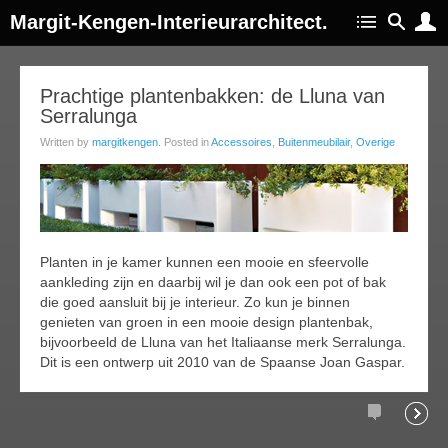
Margit-Kengen-Interieurarchitect.
14
Prachtige plantenbakken: de Lluna van
Serralunga
ug
015
Written by
margitkengen
. Posted in
Accessoires
,
Buitenmeubilair
,
Overige
Planten in je kamer kunnen een mooie en sfeervolle
aankleding zijn en daarbij wil je dan ook een pot of bak
die goed aansluit bij je interieur. Zo kun je binnen
genieten van groen in een mooie design plantenbak,
bijvoorbeeld de Lluna van het Italiaanse merk Serralunga.
Dit is een ontwerp uit 2010 van de Spaanse Joan Gaspar.
Comments
Readi