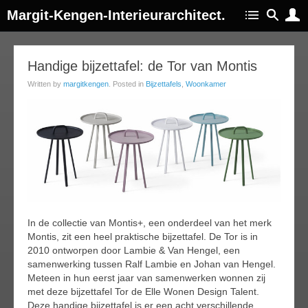
Margit-Kengen-Interieurarchitect.
07
Handige bijzettafel: de Tor van Montis
ec
Written by
margitkengen
. Posted in
Bijzettafels
,
Woonkamer
013
In de collectie van Montis+, een onderdeel van het merk
Montis, zit een heel praktische bijzettafel. De Tor is in
2010 ontworpen door Lambie & Van Hengel, een
samenwerking tussen Ralf Lambie en Johan van Hengel.
Meteen in hun eerst jaar van samenwerken wonnen zij
met deze bijzettafel Tor de Elle Wonen Design Talent.
Deze handige bijzettafel is er een acht verschillende