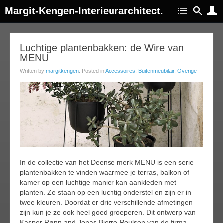
Margit-Kengen-Interieurarchitect.
27
Luchtige plantenbakken: de Wire van
MENU
apr
017
Written by
margitkengen
. Posted in
Accessoires
,
Buitenmeubilair
,
Overige
In de collectie van het Deense merk MENU is een serie
plantenbakken te vinden waarmee je terras, balkon of
kamer op een luchtige manier kan aankleden met
planten. Ze staan op een luchtig onderstel en zijn er in
twee kleuren. Doordat er drie verschillende afmetingen
zijn kun je ze ook heel goed groeperen. Dit ontwerp van
Kasper Rønn and Jonas Bjerre-Poulsen van de firma