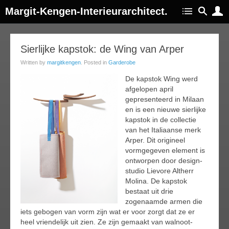
Margit-Kengen-Interieurarchitect.
16
Sierlijke kapstok: de Wing van Arper
ay
Written by
margitkengen
. Posted in
Garderobe
013
De kapstok Wing werd
afgelopen april
gepresenteerd in Milaan
en is een nieuwe sierlijke
kapstok in de collectie
van het Italiaanse merk
Arper. Dit origineel
vormgegeven element is
ontworpen door design-
studio Lievore Altherr
Molina. De kapstok
bestaat uit drie
zogenaamde armen die
iets gebogen van vorm zijn wat er voor zorgt dat ze er
heel vriendelijk uit zien. Ze zijn gemaakt van walnoot-