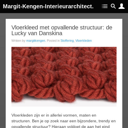
Margit-Kengen-Interieurarchitect.
13
Vloerkleed met opvallende structuur: de
Lucky van Danskina
feb
015
Written by
margitkengen
. Posted in
Stoffering
,
Vloerkleden
Vloerkleden zijn er in allerlei vormen, maten en
structuren. Ben je op zoek naar een bijzondere, trendy en
opvallende structuur? Hieraan voldoet de aan het eind