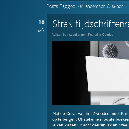
Posts Tagged ‘karl andersson & söner’
10
Strak tijdschriften
jul
2016
Written by
margitkengen
. Posted in
Overige
Met de Collar van het Zweedse merk Karl A
op te bergen. Of stel er je mooiste boeken 
je kan kiezen uit acht kleuren lak en twee