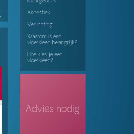
Kleurgebruik
Akoestiek
No
Continue
Verlichting
ing
Waarom is een
vloerkleed belangrijk?
Hoe kies je een
vloerkleed?
Advies nodig