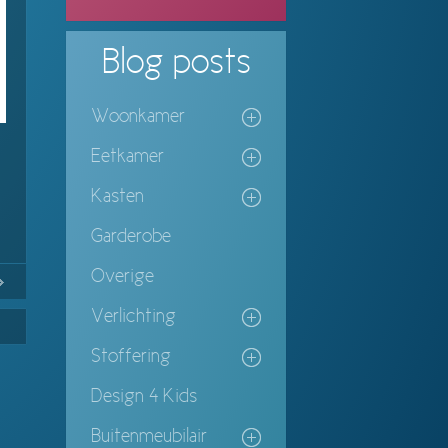
Blog
posts
Woonkamer
Eetkamer
n
Kasten
Garderobe
Overige
No
Continue
ing
Verlichting
Stoffering
Design 4 Kids
Buitenmeubilair