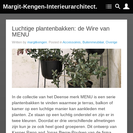
Margit-Kengen-Interieurarchitect.
27
Luchtige plantenbakken: de Wire van
MENU
apr
017
Written by
margitkengen
. Posted in
Accessoires
,
Buitenmeubilair
,
Overige
In de collectie van het Deense merk MENU is een serie
plantenbakken te vinden waarmee je terras, balkon of
kamer op een luchtige manier kan aankleden met
planten. Ze staan op een luchtig onderstel en zijn er in
twee kleuren. Doordat er drie verschillende afmetingen
zijn kun je ze ook heel goed groeperen. Dit ontwerp van
Kasper Rønn and Jonas Bjerre-Poulsen van de firma