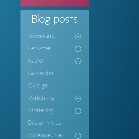
Blog
posts
Woonkamer
Eetkamer
Kasten
Garderobe
Overige
Verlichting
Stoffering
Design 4 Kids
Buitenmeubilair