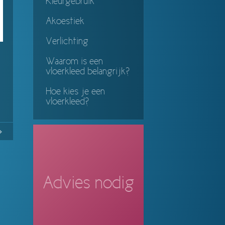
Kleurgebruik
Akoestiek
Verlichting
Waarom is een
vloerkleed belangrijk?
Hoe kies je een
vloerkleed?
17
Continue
ing
Advies nodig