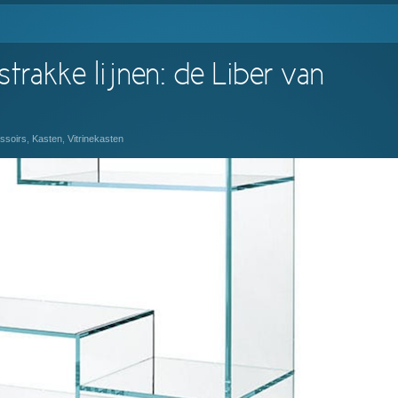
trakke lijnen: de Liber van
ssoirs
,
Kasten
,
Vitrinekasten