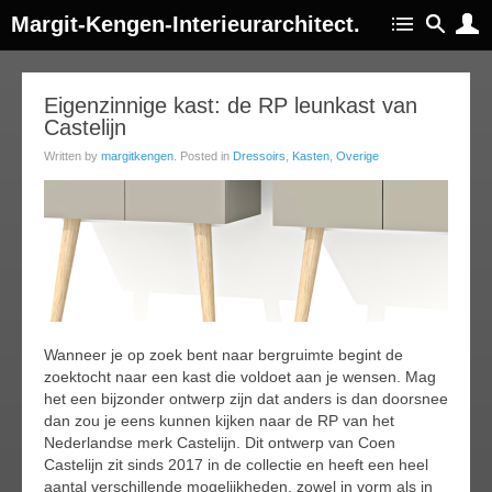
Margit-Kengen-Interieurarchitect.
06
Eigenzinnige kast: de RP leunkast van
Castelijn
ep
018
Written by
margitkengen
. Posted in
Dressoirs
,
Kasten
,
Overige
Wanneer je op zoek bent naar bergruimte begint de
zoektocht naar een kast die voldoet aan je wensen. Mag
het een bijzonder ontwerp zijn dat anders is dan doorsnee
dan zou je eens kunnen kijken naar de RP van het
Nederlandse merk Castelijn. Dit ontwerp van Coen
Castelijn zit sinds 2017 in de collectie en heeft een heel
aantal verschillende mogelijkheden, zowel in vorm als in