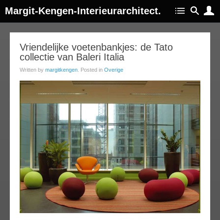
Margit-Kengen-Interieurarchitect.
16
Vriendelijke voetenbankjes: de Tato
collectie van Baleri Italia
ov
013
Written by
margitkengen
. Posted in
Overige