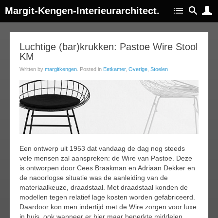
Margit-Kengen-Interieurarchitect.
07
Luchtige (bar)krukken: Pastoe Wire Stool
KM
feb
016
Written by
margitkengen
. Posted in
Eetkamer
,
Overige
,
Stoelen
Een ontwerp uit 1953 dat vandaag de dag nog steeds
vele mensen zal aanspreken: de Wire van Pastoe. Deze
is ontworpen door Cees Braakman en Adriaan Dekker en
de naoorlogse situatie was de aanleiding van de
materiaalkeuze, draadstaal. Met draadstaal konden de
modellen tegen relatief lage kosten worden gefabriceerd.
Daardoor kon men indertijd met de Wire zorgen voor luxe
in huis, ook wanneer er hier maar beperkte middelen